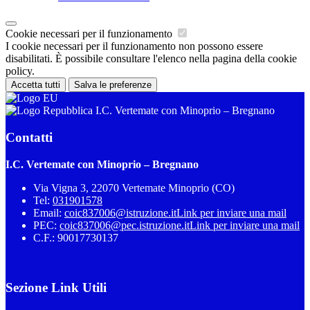
Cookie necessari per il funzionamento
I cookie necessari per il funzionamento non possono essere
disabilitati. È possibile consultare l'elenco nella pagina della cookie
policy.
Accetta tutti
Salva le preferenze
I.C. Vertemate con Minoprio – Bregnano
Contatti
I.C. Vertemate con Minoprio – Bregnano
Via Vigna 3, 22070 Vertemate Minoprio (CO)
Tel:
031901578
Email:
coic837006@istruzione.it
Link per inviare una mail
PEC:
coic837006@pec.istruzione.it
Link per inviare una mail
C.F.: 90017730137
Sezione Link Utili