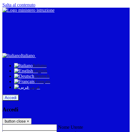
Salta al contenuto
Italiano
Italiano
English
Deutsch
Français
عربى
Accedi
Accedi
button close
×
Nome Utente