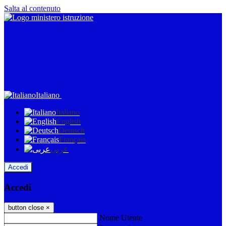
Salta al contenuto
Italiano
Italiano
English
Deutsch
Français
عربى
Accedi
Accedi
button close
×
Nome Utente