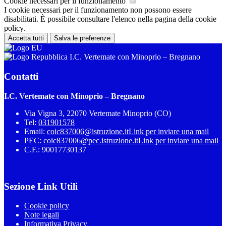
Cookie necessari per il funzionamento
I cookie necessari per il funzionamento non possono essere
disabilitati. È possibile consultare l'elenco nella pagina della cookie
policy.
Accetta tutti
Salva le preferenze
I.C. Vertemate con Minoprio – Bregnano
Contatti
I.C. Vertemate con Minoprio – Bregnano
Via Vigna 3, 22070 Vertemate Minoprio (CO)
Tel:
031901578
Email:
coic837006@istruzione.it
Link per inviare una mail
PEC:
coic837006@pec.istruzione.it
Link per inviare una mail
C.F.: 90017730137
Sezione Link Utili
Cookie policy
Note legali
Informativa Privacy