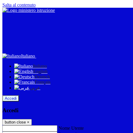
Salta al contenuto
Italiano
Italiano
English
Deutsch
Français
عربى
Accedi
Accedi
button close
×
Nome Utente