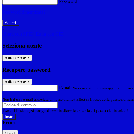
Password
Password dimenticata?
-
Entra con SPID
Entra con CIE
Seleziona utente
button close
×
Recupero password
button close
×
E-mail
Verrà inviato un messaggio all'indirizz
Non hai una e-mail associata al nome utente? Effettua il reset della password tram
E-mail inviata, si prega di controllare la casella di posta elettronica!
Errore
Chiudi