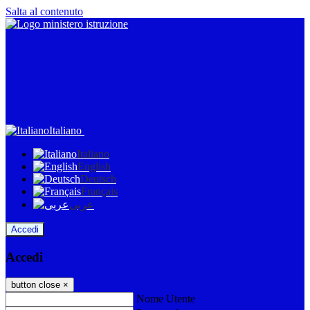
Salta al contenuto
Italiano
Italiano
English
Deutsch
Français
عربى
Accedi
Accedi
button close
×
Nome Utente