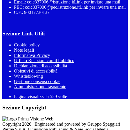
Email:
coic837006@istruzione.it
Link per inviare una mail
PEC:
coic837006@pec.istruzione.it
Link per inviare una mail
C.F.: 90017730137
Sezione Link Utili
Cookie policy
Note legali
Informativa Privacy
Ufficio Relazioni con il Pubblico
Dichiarazione di accessibilità
Obiettivi di accessibilità
Whistleblowing
Gestione consensi cookie
Amministrazione trasparente
Pagina visualizzata
529
volte
Sezione Copyright
Copyright 2026 | Engineered and powered by Gruppo Spaggiari
Parma S.p.A. | Divisione Publishing & New Social Media