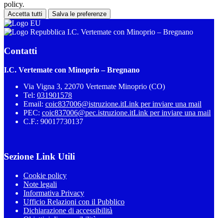
policy.
Accetta tutti
Salva le preferenze
I.C. Vertemate con Minoprio – Bregnano
Contatti
I.C. Vertemate con Minoprio – Bregnano
Via Vigna 3, 22070 Vertemate Minoprio (CO)
Tel:
031901578
Email:
coic837006@istruzione.it
Link per inviare una mail
PEC:
coic837006@pec.istruzione.it
Link per inviare una mail
C.F.: 90017730137
Sezione Link Utili
Cookie policy
Note legali
Informativa Privacy
Ufficio Relazioni con il Pubblico
Dichiarazione di accessibilità