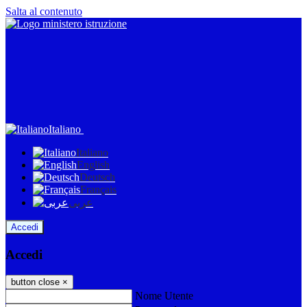
Salta al contenuto
Italiano
Italiano
English
Deutsch
Français
عربى
Accedi
Accedi
button close
×
Nome Utente