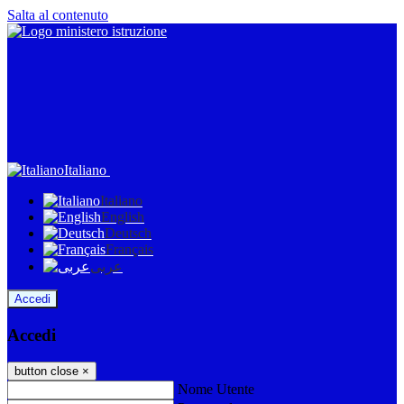
Salta al contenuto
Italiano
Italiano
English
Deutsch
Français
عربى
Accedi
Accedi
button close
×
Nome Utente