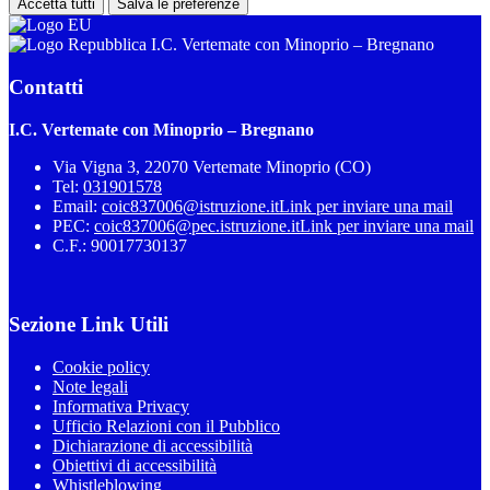
Accetta tutti
Salva le preferenze
I.C. Vertemate con Minoprio – Bregnano
Contatti
I.C. Vertemate con Minoprio – Bregnano
Via Vigna 3, 22070 Vertemate Minoprio (CO)
Tel:
031901578
Email:
coic837006@istruzione.it
Link per inviare una mail
PEC:
coic837006@pec.istruzione.it
Link per inviare una mail
C.F.: 90017730137
Sezione Link Utili
Cookie policy
Note legali
Informativa Privacy
Ufficio Relazioni con il Pubblico
Dichiarazione di accessibilità
Obiettivi di accessibilità
Whistleblowing