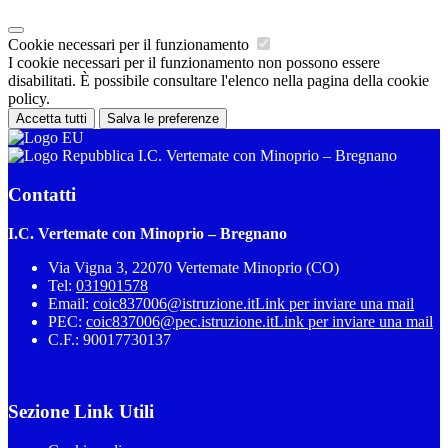
Cookie necessari per il funzionamento
I cookie necessari per il funzionamento non possono essere
disabilitati. È possibile consultare l'elenco nella pagina della cookie
policy.
Accetta tutti
Salva le preferenze
I.C. Vertemate con Minoprio – Bregnano
Contatti
I.C. Vertemate con Minoprio – Bregnano
Via Vigna 3, 22070 Vertemate Minoprio (CO)
Tel:
031901578
Email:
coic837006@istruzione.it
Link per inviare una mail
PEC:
coic837006@pec.istruzione.it
Link per inviare una mail
C.F.: 90017730137
Sezione Link Utili