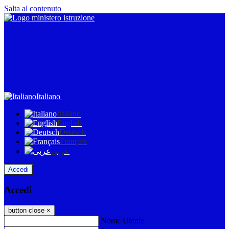
Salta al contenuto
Italiano
Italiano
English
Deutsch
Français
عربى
Accedi
Accedi
button close
×
Nome Utente