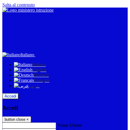
Salta al contenuto
Italiano
Italiano
English
Deutsch
Français
عربى
Accedi
Accedi
button close
×
Nome Utente