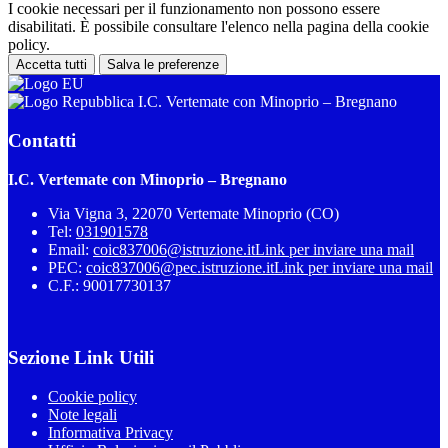
I cookie necessari per il funzionamento non possono essere
disabilitati. È possibile consultare l'elenco nella pagina della cookie
policy.
Accetta tutti
Salva le preferenze
I.C. Vertemate con Minoprio – Bregnano
Contatti
I.C. Vertemate con Minoprio – Bregnano
Via Vigna 3, 22070 Vertemate Minoprio (CO)
Tel:
031901578
Email:
coic837006@istruzione.it
Link per inviare una mail
PEC:
coic837006@pec.istruzione.it
Link per inviare una mail
C.F.: 90017730137
Sezione Link Utili
Cookie policy
Note legali
Informativa Privacy