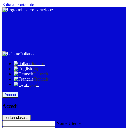
Salta al contenuto
Italiano
Italiano
English
Deutsch
Français
عربى
Accedi
Accedi
button close
×
Nome Utente