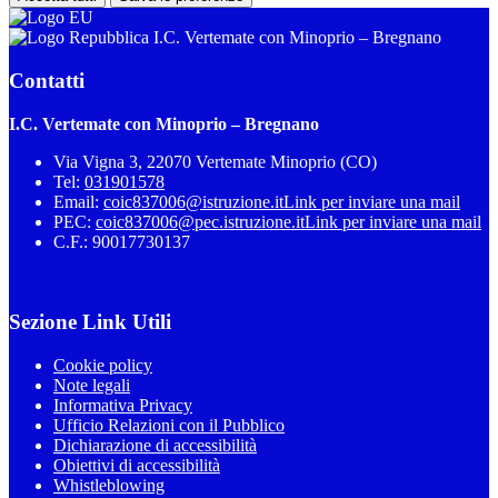
I.C. Vertemate con Minoprio – Bregnano
Contatti
I.C. Vertemate con Minoprio – Bregnano
Via Vigna 3, 22070 Vertemate Minoprio (CO)
Tel:
031901578
Email:
coic837006@istruzione.it
Link per inviare una mail
PEC:
coic837006@pec.istruzione.it
Link per inviare una mail
C.F.: 90017730137
Sezione Link Utili
Cookie policy
Note legali
Informativa Privacy
Ufficio Relazioni con il Pubblico
Dichiarazione di accessibilità
Obiettivi di accessibilità
Whistleblowing