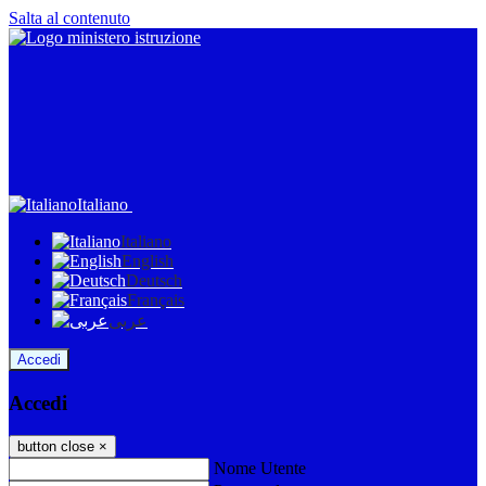
Salta al contenuto
Italiano
Italiano
English
Deutsch
Français
عربى
Accedi
Accedi
button close
×
Nome Utente