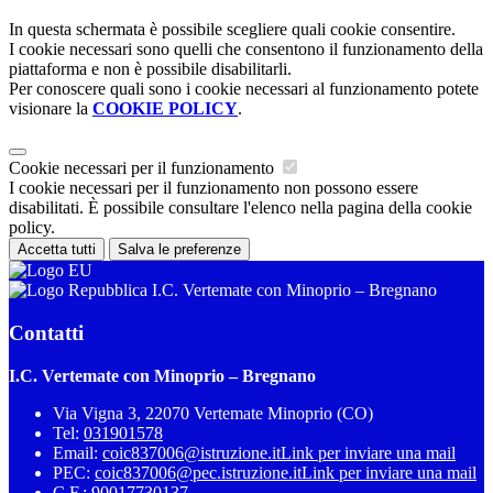
In questa schermata è possibile scegliere quali cookie consentire.
I cookie necessari sono quelli che consentono il funzionamento della
piattaforma e non è possibile disabilitarli.
Per conoscere quali sono i cookie necessari al funzionamento potete
visionare la
COOKIE POLICY
.
Cookie necessari per il funzionamento
I cookie necessari per il funzionamento non possono essere
disabilitati. È possibile consultare l'elenco nella pagina della cookie
policy.
Accetta tutti
Salva le preferenze
I.C. Vertemate con Minoprio – Bregnano
Contatti
I.C. Vertemate con Minoprio – Bregnano
Via Vigna 3, 22070 Vertemate Minoprio (CO)
Tel:
031901578
Email:
coic837006@istruzione.it
Link per inviare una mail
PEC:
coic837006@pec.istruzione.it
Link per inviare una mail
C.F.: 90017730137