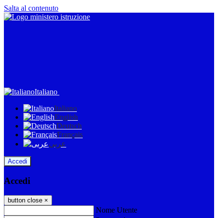
Salta al contenuto
Italiano
Italiano
English
Deutsch
Français
عربى
Accedi
Accedi
button close
×
Nome Utente