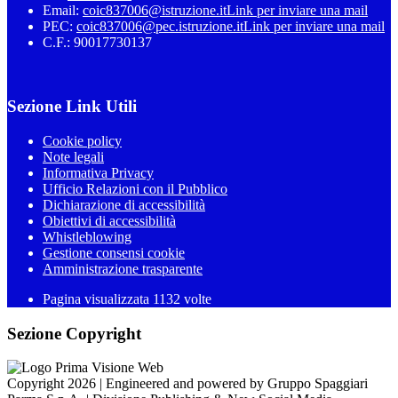
Email:
coic837006@istruzione.it
Link per inviare una mail
PEC:
coic837006@pec.istruzione.it
Link per inviare una mail
C.F.: 90017730137
Sezione Link Utili
Cookie policy
Note legali
Informativa Privacy
Ufficio Relazioni con il Pubblico
Dichiarazione di accessibilità
Obiettivi di accessibilità
Whistleblowing
Gestione consensi cookie
Amministrazione trasparente
Pagina visualizzata
1132
volte
Sezione Copyright
Copyright 2026 | Engineered and powered by Gruppo Spaggiari