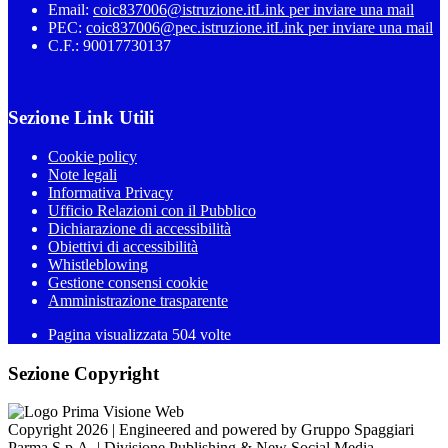
Email:
coic837006@istruzione.it
Link per inviare una mail
PEC:
coic837006@pec.istruzione.it
Link per inviare una mail
C.F.: 90017730137
Sezione Link Utili
Cookie policy
Note legali
Informativa Privacy
Ufficio Relazioni con il Pubblico
Dichiarazione di accessibilità
Obiettivi di accessibilità
Whistleblowing
Gestione consensi cookie
Amministrazione trasparente
Pagina visualizzata
504
volte
Sezione Copyright
Copyright 2026 | Engineered and powered by Gruppo Spaggiari
Parma S.p.A. | Divisione Publishing & New Social Media