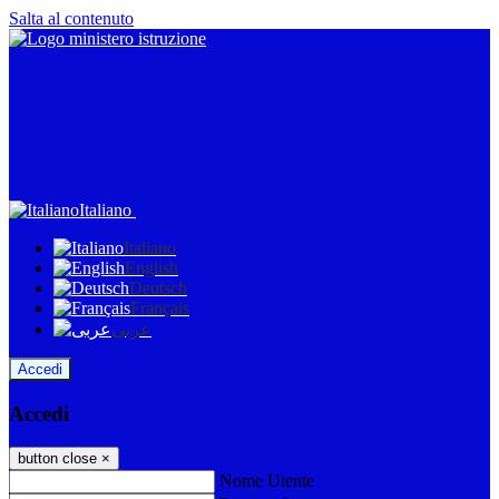
Salta al contenuto
Italiano
Italiano
English
Deutsch
Français
عربى
Accedi
Accedi
button close
×
Nome Utente