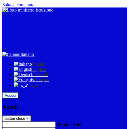
Salta al contenuto
Italiano
Italiano
English
Deutsch
Français
عربى
Accedi
Accedi
button close
×
Nome Utente