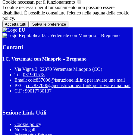
Cookie necessari per il funzionamento
I cookie necessari per il funzionamento non possono essere
disabilitati. È possibile consultare l'elenco nella pagina della cookie
policy.
Accetta tutti
Salva le preferenze
I.C. Vertemate con Minoprio – Bregnano
Contatti
I.C. Vertemate con Minoprio – Bregnano
Via Vigna 3, 22070 Vertemate Minoprio (CO)
Tel:
031901578
Email:
coic837006@istruzione.it
Link per inviare una mail
PEC:
coic837006@pec.istruzione.it
Link per inviare una mail
C.F.: 90017730137
Sezione Link Utili
Cookie policy
Note legali