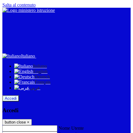
Salta al contenuto
Italiano
Italiano
English
Deutsch
Français
عربى
Accedi
Accedi
button close
×
Nome Utente