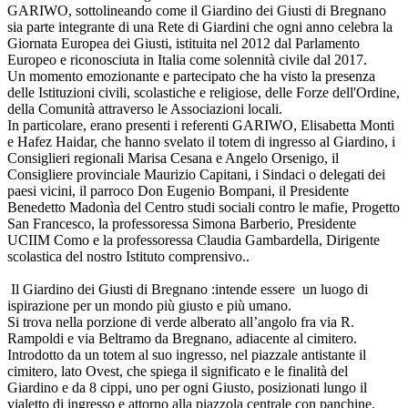
GARIWO, sottolineando come il Giardino dei Giusti di Bregnano
sia parte integrante di una Rete di Giardini che ogni anno celebra la
Giornata Europea dei Giusti, istituita nel 2012 dal Parlamento
Europeo e riconosciuta in Italia come solennità civile dal 2017.
Un momento emozionante e partecipato che ha visto la presenza
delle Istituzioni civili, scolastiche e religiose, delle Forze dell'Ordine,
della Comunità attraverso le Associazioni locali.
In particolare, erano presenti i referenti GARIWO, Elisabetta Monti
e Hafez Haidar, che hanno svelato il totem di ingresso al Giardino, i
Consiglieri regionali Marisa Cesana e Angelo Orsenigo, il
Consigliere provinciale Maurizio Capitani, i Sindaci o delegati dei
paesi vicini, il parroco Don Eugenio Bompani, il Presidente
Benedetto Madonìa del Centro studi sociali contro le mafie, Progetto
San Francesco, la professoressa Simona Barberio, Presidente
UCIIM Como e la professoressa Claudia Gambardella, Dirigente
scolastica del nostro Istituto comprensivo..
Il Giardino dei Giusti di Bregnano :intende essere un luogo di
ispirazione per un mondo più giusto e più umano.
Si trova n
ella porzione di verde alberato all’angolo fra via R.
Rampoldi e via Beltramo da Bregnano, adiacente al cimitero.
Introdotto da un totem al suo ingresso, nel piazzale antistante il
cimitero, lato Ovest, che spiega il significato e le finalità del
Giardino e da 8 cippi, uno per ogni Giusto, posizionati lungo il
vialetto di ingresso e attorno alla piazzola centrale con panchine.