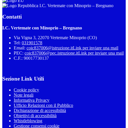
I.C. Vertemate con Minoprio – Bregnano
Contatti
I.C. Vertemate con Minoprio – Bregnano
Via Vigna 3, 22070 Vertemate Minoprio (CO)
Tel:
031901578
Email:
coic837006@istruzione.it
Link per inviare una mail
PEC:
coic837006@pec.istruzione.it
Link per inviare una mail
C.F.: 90017730137
Sezione Link Utili
Cookie policy
Note legali
Informativa Privacy
Ufficio Relazioni con il Pubblico
Dichiarazione di accessibilità
Obiettivi di accessibilità
Whistleblowing
Gestione consensi cookie