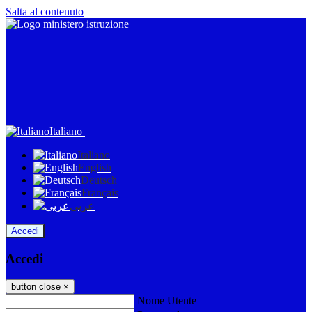
Salta al contenuto
Italiano
Italiano
English
Deutsch
Français
عربى
Accedi
Accedi
button close
×
Nome Utente