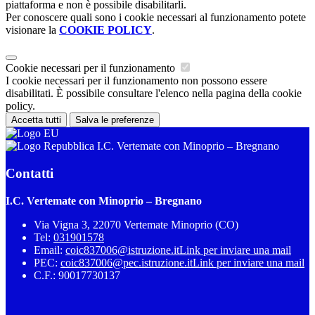
piattaforma e non è possibile disabilitarli.
Per conoscere quali sono i cookie necessari al funzionamento potete
visionare la
COOKIE POLICY
.
Cookie necessari per il funzionamento
I cookie necessari per il funzionamento non possono essere
disabilitati. È possibile consultare l'elenco nella pagina della cookie
policy.
Accetta tutti
Salva le preferenze
I.C. Vertemate con Minoprio – Bregnano
Contatti
I.C. Vertemate con Minoprio – Bregnano
Via Vigna 3, 22070 Vertemate Minoprio (CO)
Tel:
031901578
Email:
coic837006@istruzione.it
Link per inviare una mail
PEC:
coic837006@pec.istruzione.it
Link per inviare una mail
C.F.: 90017730137