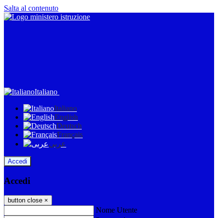
Salta al contenuto
Italiano
Italiano
English
Deutsch
Français
عربى
Accedi
Accedi
button close
×
Nome Utente