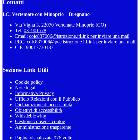
Contatti
I.C. Vertemate con Minoprio – Bregnano
Via Vigna 3, 22070 Vertemate Minoprio (CO)
Tel:
031901578
Email:
coic837006@istruzione.it
Link per inviare una mail
PEC:
coic837006@pec.istruzione.it
Link per inviare una mail
C.F.: 90017730137
Sezione Link Utili
Cookie policy
Note legali
Informativa Privacy
Ufficio Relazioni con il Pubblico
Dichiarazione di accessibilità
Obiettivi di accessibilità
Whistleblowing
Gestione consensi cookie
Amministrazione trasparente
Pagina visualizzata
976
volte