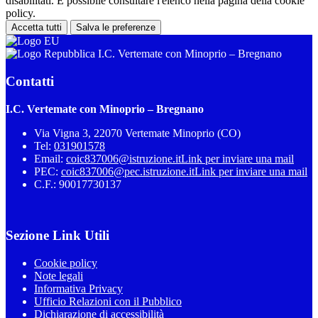
disabilitati. È possibile consultare l'elenco nella pagina della cookie
policy.
Accetta tutti
Salva le preferenze
I.C. Vertemate con Minoprio – Bregnano
Contatti
I.C. Vertemate con Minoprio – Bregnano
Via Vigna 3, 22070 Vertemate Minoprio (CO)
Tel:
031901578
Email:
coic837006@istruzione.it
Link per inviare una mail
PEC:
coic837006@pec.istruzione.it
Link per inviare una mail
C.F.: 90017730137
Sezione Link Utili
Cookie policy
Note legali
Informativa Privacy
Ufficio Relazioni con il Pubblico
Dichiarazione di accessibilità