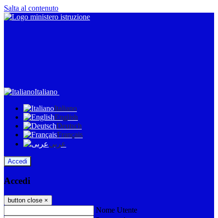
Salta al contenuto
Italiano
Italiano
English
Deutsch
Français
عربى
Accedi
Accedi
button close
×
Nome Utente