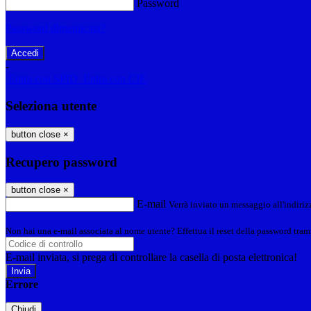
Password
Password dimenticata?
-
Entra con SPID
Entra con CIE
Seleziona utente
button close
×
Recupero password
button close
×
E-mail
Verrà inviato un messaggio all'indirizz
Non hai una e-mail associata al nome utente? Effettua il reset della password tram
E-mail inviata, si prega di controllare la casella di posta elettronica!
Errore
Chiudi