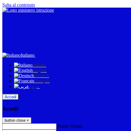
Salta al contenuto
Italiano
Italiano
English
Deutsch
Français
عربى
Accedi
Accedi
button close
×
Nome Utente