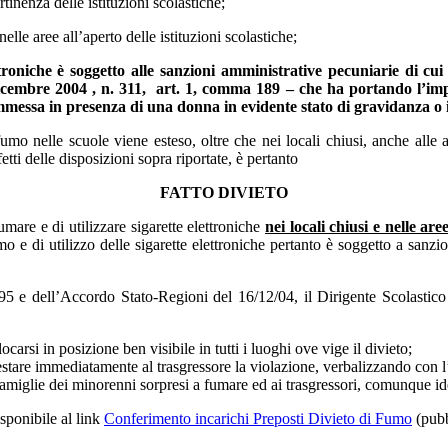
rtinenza delle istituzioni scolastiche
;
nelle aree all’aperto delle istituzioni scolastiche
;
ttroniche è soggetto alle
sanzioni amministrative pecuniarie
di cui 
dicembre 2004 , n. 311, art. 1, comma 189 – che ha portando l’i
ommessa
in presenza di una
donna in evidente stato di gravidanza o 
fumo nelle scuole viene esteso, oltre che nei locali chiusi, anche alle 
fetti delle disposizioni sopra riportate, è pertanto
FATTO DIVIETO
umare e di utilizzare sigarette elettroniche
nei locali chiusi e nelle ar
mo e di utilizzo delle sigarette elettroniche pertanto è soggetto a san
995 e dell’Accordo Stato-Regioni del 16/12/04, il Dirigente Scolastic
locarsi in posizione ben visibile in tutti i luoghi ove vige il divieto;
ntestare immediatamente al trasgressore la violazione, verbalizzando con 
le famiglie dei minorenni sorpresi a fumare ed ai trasgressori, comunque id
sponibile al link
Conferimento incarichi Preposti Divieto di Fumo
(pubb