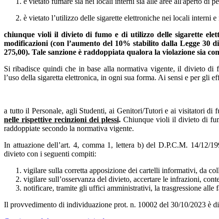
è
vietato fumare
sia nei
locali interni
sia alle
aree all'aperto
di pe
è vietato l’utilizzo delle
sigarette elettroniche
nei locali interni e 
chiunque violi il divieto di fumo e di utilizzo delle sigarette ele
modificazioni
(con l’aumento del 10% stabilito dalla Legge 30 
275,00). Tale sanzione è
raddoppiata
qualora la violazione sia c
Si ribadisce quindi che in base alla normativa vigente, il divieto di 
l’uso della sigaretta elettronica, in ogni sua forma. Ai sensi e per gli ef
a tutto il Personale, agli Studenti, ai Genitori/Tutori e ai visitatori
di f
nelle rispettive recinzioni dei plessi
.
Chiunque violi il divieto di fu
raddoppiate secondo la normativa vigente.
In attuazione dell’art. 4, comma 1, lettera b) del D.P.C.M. 14/12/1
divieto con i seguenti compiti:
vigilare sulla corretta apposizione dei cartelli informativi, da col
vigilare sull’osservanza del divieto, accertare le infrazioni, co
notificare, tramite gli uffici amministrativi, la trasgressione al
Il provvedimento di individuazione prot. n. 10002 del 30/10/2023 è di