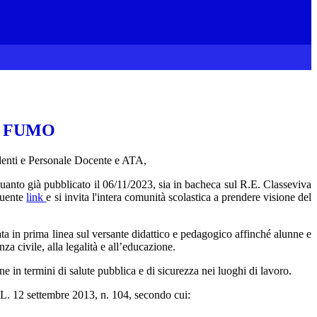
O
I FUMO
denti e Personale Docente e ATA,
quanto già
pubblicato il 06/11/2023, sia in bacheca sul R.E. Classeviva
eguente
link
e si invita l'intera comunità scolastica
a prendere visione del
ata in prima linea sul versante didattico e pedagogico affinché alunne e
nza civile, alla legalità e all’educazione.
e in termini di salute pubblica e di sicurezza nei luoghi di lavoro.
 D.L. 12 settembre 2013, n. 104, secondo cui: