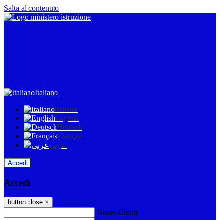
Salta al contenuto
Italiano
Italiano
English
Deutsch
Français
عربى
Accedi
Accedi
button close
×
Nome Utente