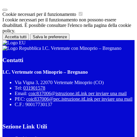
Cookie necessari per il funzionamento
I cookie necessari per il funzionamento non possono essere
disabilitati. È possibile consultare l'elenco nella pagina della cookie
policy.
Accetta tutti
Salva le preferenze
I.C. Vertemate con Minoprio – Bregnano
Contatti
I.C. Vertemate con Minoprio – Bregnano
Via Vigna 3, 22070 Vertemate Minoprio (CO)
Tel:
031901578
Email:
coic837006@istruzione.it
Link per inviare una mail
PEC:
coic837006@pec.istruzione.it
Link per inviare una mail
C.F.: 90017730137
Sezione Link Utili