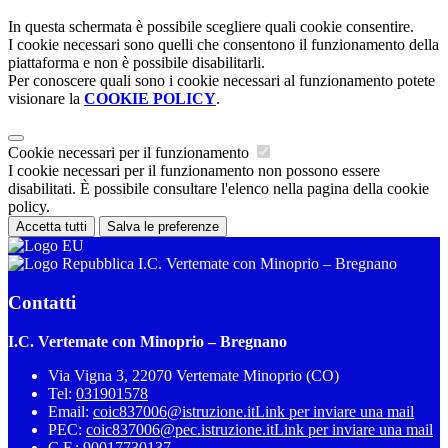
In questa schermata è possibile scegliere quali cookie consentire.
I cookie necessari sono quelli che consentono il funzionamento della
piattaforma e non è possibile disabilitarli.
Per conoscere quali sono i cookie necessari al funzionamento potete
visionare la
COOKIE POLICY
.
Cookie necessari per il funzionamento
I cookie necessari per il funzionamento non possono essere
disabilitati. È possibile consultare l'elenco nella pagina della cookie
policy.
Accetta tutti
Salva le preferenze
I.C. Vertemate con Minoprio – Bregnano
Contatti
I.C. Vertemate con Minoprio – Bregnano
Via Vigna 3, 22070 Vertemate Minoprio (CO)
Tel:
031901578
Email:
coic837006@istruzione.it
Link per inviare una mail
PEC:
coic837006@pec.istruzione.it
Link per inviare una mail
C.F.: 90017730137