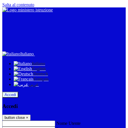
Salta al contenuto
Italiano
Italiano
English
Deutsch
Français
عربى
Accedi
Accedi
button close
×
Nome Utente