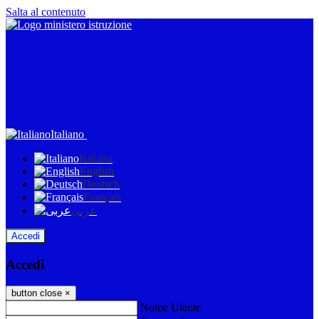
Salta al contenuto
Italiano
Italiano
English
Deutsch
Français
عربى
Accedi
Accedi
button close
×
Nome Utente