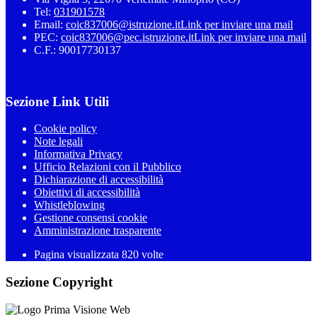
Tel:
031901578
Email:
coic837006@istruzione.it
Link per inviare una mail
PEC:
coic837006@pec.istruzione.it
Link per inviare una mail
C.F.: 90017730137
Sezione Link Utili
Cookie policy
Note legali
Informativa Privacy
Ufficio Relazioni con il Pubblico
Dichiarazione di accessibilità
Obiettivi di accessibilità
Whistleblowing
Gestione consensi cookie
Amministrazione trasparente
Pagina visualizzata
820
volte
Sezione Copyright